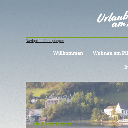
Navigation überspringen
Willkommen
Wohnen am Pil
I
Urlaub am Pilznerhof